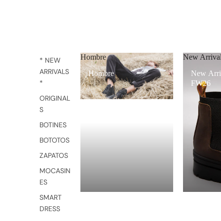
Hombre
New Arriv
* NEW
ARRIVALS
Hombre
New Arri
*
FW26
ORIGINAL
S
BOTINES
BOTOTOS
ZAPATOS
MOCASIN
ES
SMART
DRESS