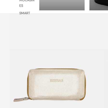
ES
SMART
DRESS
ZAPATILL
AS
SLIP ONS
SANDALI
AS &
ALPARGA
TAS
VER
TODOS