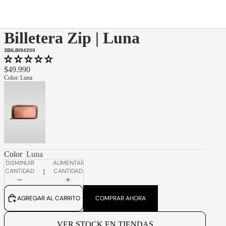
Billetera Zip | Luna
3BILBI94200
$49.990
Color
:
Luna
Color
Luna
DISMINUIR
AUMENTAR
CANTIDAD
CANTIDAD
AGREGAR AL CARRITO
COMPRAR AHORA
VER STOCK EN TIENDAS