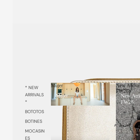
Mujer
New Arriva
* NEW
FW26
ARRIVALS
Mujer
New Arri
*
FW26
BOTOTOS
BOTINES
ABRIR IMAGEN
MOCASIN
ES