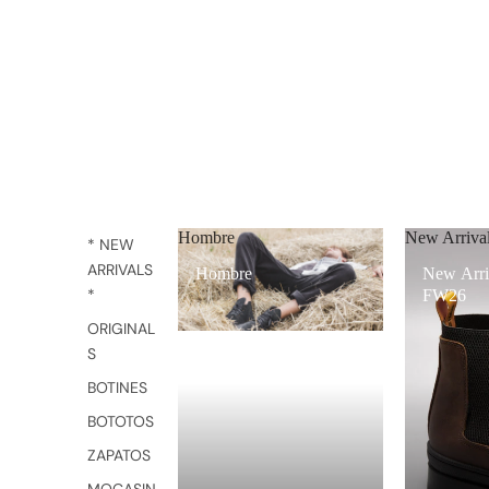
Hombre
New Arriv
* NEW
ARRIVALS
Hombre
New Arri
*
FW26
ORIGINAL
S
BOTINES
BOTOTOS
ZAPATOS
MOCASIN