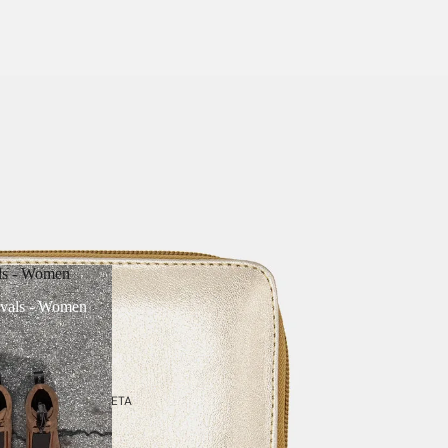
ls - Women
vals - Women
 A PANTALLA COMPLETA