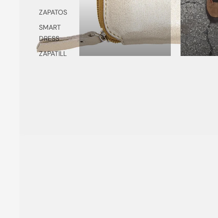
ZAPATOS
SMART
DRESS
ZAPATILL
AS
SLIP ON
BABUCHA
S
SANDALI
AS
VER
TODOS