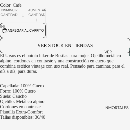
ZAPATOS
Color
Cafe
DISMINUIR
AUMENTAR
SMART
CANTIDAD
CANTIDAD
DRESS
ZAPATILLA
AGREGAR AL CARRITO
S
ABRIR
ABRIR
ABRIR
ABRIR
IMAGEN
IMAGEN
IMAGEN
IMAGEN
SLIP ON
A
A
A
A
VER STOCK EN TIENDAS
PANTALLA
PANTALLA
PANTALLA
PANTALLA
VER
BABUCHA
COMPLETA
COMPLETA
COMPLETA
COMPLETA
El Ursus es el bototo hiker de Bestias para mujer. Ojetillo metálico
TODOS
S
alpino, cordones en contraste y una construcción en cuero que
combina estética vintage con uso real. Pensado para caminar, para el
BILLETERA
SANDALIA
día a día, para durar.
S
S
STRAP
VER
Capellada: 100% Cuero
ANTEOJO
TODOS
Forro: 100% Cuero
Suela: Caucho
S
Ojetillo: Metálico alpino
BOLSOS
Cordones en contraste
INMORTALES 
Plantilla Extra-Comfort
& VIAJE
Tallas disponibles: 36/40
CALCETIN
ES