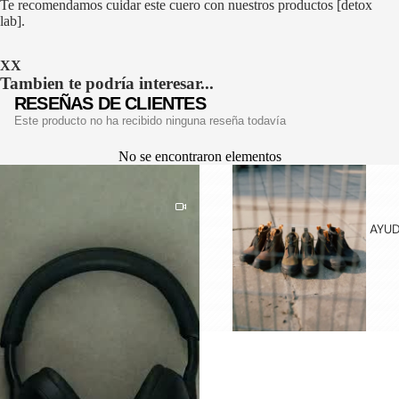
Te recomendamos cuidar este cuero con nuestros productos
[detox
CINTURO
lab]
.
NES
HOMBRE
XX
Tambien te podría interesar...
CINTURO
RESEÑAS DE CLIENTES
NES
Este producto no ha recibido ninguna reseña todavía
MUJER
No se encontraron elementos
HOME
COLLECTI
ON
PRODUCT
AYU
OS DE
LIMPIEZA
PINS
STRAPS
DE
CUERO
SOMBRER