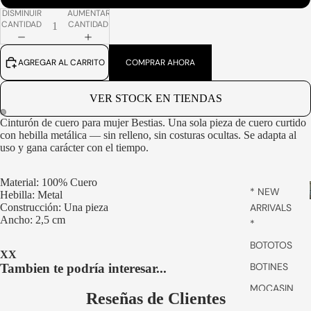
DISMINUIR
AUMENTAR
CANTIDAD
CANTIDAD
AGREGAR AL CARRITO
COMPRAR AHORA
VER STOCK EN TIENDAS
Cinturón de cuero para mujer Bestias. Una sola pieza de cuero curtido
ABRIR
ABRIR
con hebilla metálica — sin relleno, sin costuras ocultas. Se adapta al
IMAGEN
IMAGEN
uso y gana carácter con el tiempo.
A
A
PANTALLA
PANTALLA
COMPLETA
COMPLETA
Material: 100% Cuero
* NEW
Hebilla: Metal
Construcción: Una pieza
ARRIVALS
Ancho: 2,5 cm
*
BOTOTOS
XX
BOTINES
Tambien te podría interesar...
MOCASIN
Reseñas de Clientes
ES