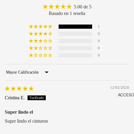
ZAPATOS
5.00 de 5
Basado en 1 reseña
SMART
DRESS
1
ZAPATILLA
0
S
0
SLIP ON
0
0
BABUCHA
S
SANDALIA
Sort by
S
12/02/2026
VER
ACCESO
TODOS
Cristina E.
Super lindo el
Super lindo el cinturon