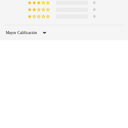
0
0
0
Sort by
28/03/2026
Mauricio H.
$99.990
* NEW
Bien
ARRIVALS
*
Bien todo
BOTOTOS
BOTINES
MOCASIN
ES
ZAPATOS