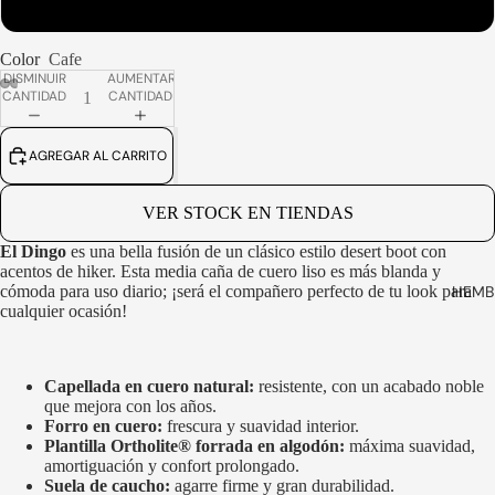
45
Color
Cafe
DISMINUIR
AUMENTAR
CANTIDAD
CANTIDAD
ABRIR
ABRIR
ABRIR
ABRIR
ABRIR
ABRIR
IMAGEN
IMAGEN
IMAGEN
IMAGEN
IMAGEN
IMAGEN
A
A
A
A
A
A
AGREGAR AL CARRITO
PANTALLA
PANTALLA
PANTALLA
PANTALLA
PANTALLA
PANTALLA
COMPLETA
COMPLETA
COMPLETA
COMPLETA
COMPLETA
COMPLETA
VER STOCK EN TIENDAS
El Dingo
es una bella fusión de un clásico estilo desert boot con
acentos de hiker. Esta media caña de cuero liso es más blanda y
HEMB
cómoda para uso diario; ¡será el compañero perfecto de tu look para
cualquier ocasión!
Capellada en cuero natural:
resistente, con un acabado noble
que mejora con los años.
Forro en cuero:
frescura y suavidad interior.
Plantilla Ortholite® forrada en algodón:
máxima suavidad,
amortiguación y confort prolongado.
Suela de caucho:
agarre firme y gran durabilidad.