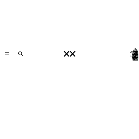
Total 
artícul
en el
carrit
0