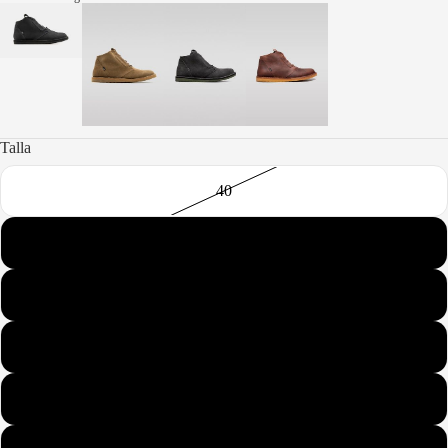
Talla
40
41
42
43
44