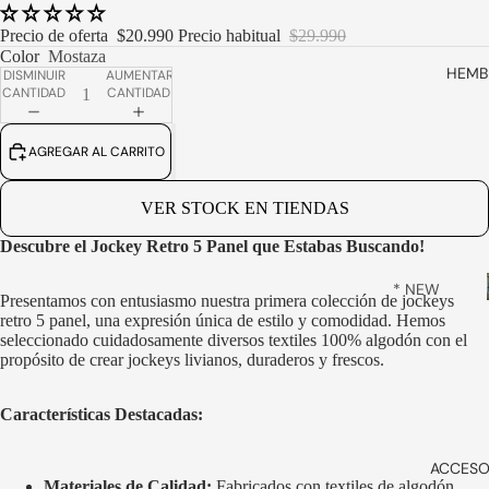
S
Precio de oferta
$20.990
Precio habitual
$29.990
BOTINES
Color
Mostaza
BOTOTOS
HEMB
DISMINUIR
AUMENTAR
CANTIDAD
CANTIDAD
ZAPATOS
MOCASIN
AGREGAR AL CARRITO
ES
SMART
VER STOCK EN TIENDAS
DRESS
Descubre el Jockey Retro 5 Panel que Estabas Buscando!
ZAPATILLA
S
* NEW
Presentamos con entusiasmo nuestra primera colección de jockeys
ARRIVALS
SLIP ONS
retro 5 panel, una expresión única de estilo y comodidad. Hemos
*
seleccionado cuidadosamente diversos textiles 100% algodón con el
SANDALIA
propósito de crear jockeys livianos, duraderos y frescos.
BOTOTOS
S &
ALPARGA
BOTINES
Características Destacadas:
TAS
MOCASIN
VER
ES
ACCESO
TODOS
Materiales de Calidad:
Fabricados con textiles de algodón