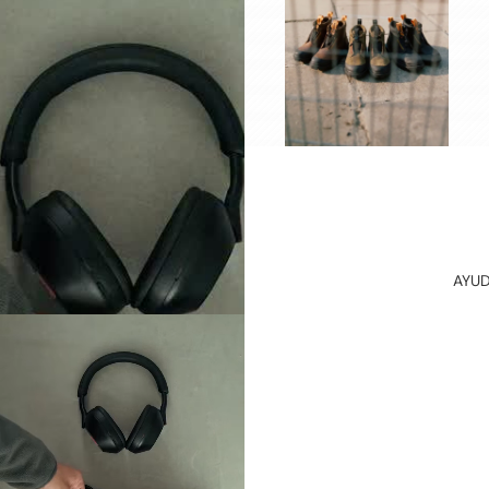
CINTURO
NES
HOMBRE
CINTURO
NES
MUJER
HOME
COLLECTI
ON
PRODUCT
AYU
OS DE
LIMPIEZA
PINS
STRAPS
DE
CUERO
SOMBRER