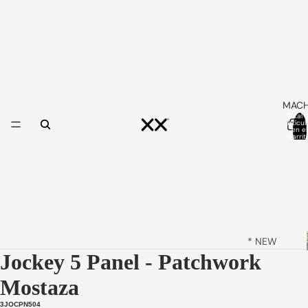
MAC
Total 
artícul
en el
carrit
0
* NEW
Jockey 5 Panel - Patchwork
ARRIVALS
*
Mostaza
ORIGINAL
3JOCPN504