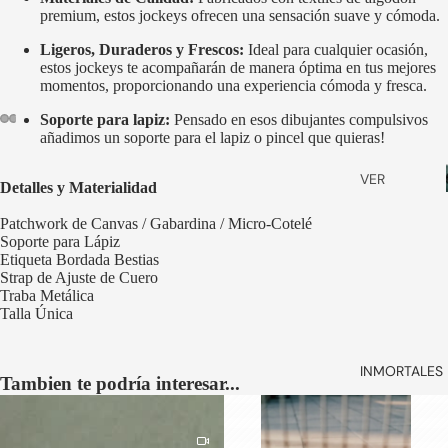
ZAPATOS
premium, estos jockeys ofrecen una sensación suave y cómoda.
SMART
Ligeros, Duraderos y Frescos:
Ideal para cualquier ocasión,
DRESS
estos jockeys te acompañarán de manera óptima en tus mejores
momentos, proporcionando una experiencia cómoda y fresca.
ZAPATILLA
S
Soporte para lapiz:
Pensado en esos dibujantes compulsivos
añadimos un soporte para el lapiz o pincel que quieras!
SLIP ON
ABRIR
ABRIR
ABRIR
ABRIR
ABRIR
ABRIR
IMAGEN
IMAGEN
IMAGEN
IMAGEN
IMAGEN
IMAGEN
VER
BABUCHA
A
A
A
A
A
A
Detalles y Materialidad
PANTALLA
PANTALLA
PANTALLA
PANTALLA
PANTALLA
PANTALLA
TODOS
S
COMPLETA
COMPLETA
COMPLETA
COMPLETA
COMPLETA
COMPLETA
Patchwork de Canvas / Gabardina / Micro-Cotelé
BILLETERA
SANDALIA
Soporte para Lápiz
S
S
Etiqueta Bordada Bestias
Strap de Ajuste de Cuero
STRAP
VER
Traba Metálica
ANTEOJO
TODOS
Talla
Única
S
BOLSOS
INMORTALES 
Tambien te podría interesar...
& VIAJE
CALCETIN
ES