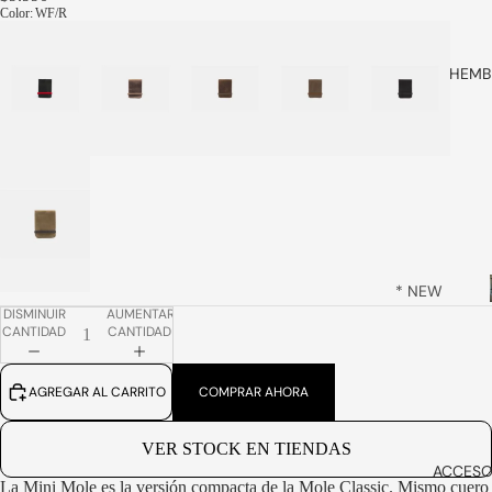
S
Color
:
WF/R
BOTINES
BOTOTOS
HEMB
ZAPATOS
MOCASIN
ES
SMART
DRESS
ZAPATILLA
S
* NEW
DISMINUIR
AUMENTAR
ARRIVALS
SLIP ONS
CANTIDAD
CANTIDAD
*
SANDALIA
BOTOTOS
S &
AGREGAR AL CARRITO
COMPRAR AHORA
ALPARGA
BOTINES
TAS
MOCASIN
VER STOCK EN TIENDAS
VER
ES
ACCESO
TODOS
La Mini Mole es la versión compacta de la Mole Classic. Mismo cuero