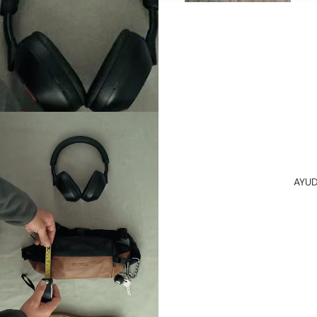
CINTURO
NES
HOMBRE
CINTURO
NES
MUJER
HOME
COLLECTI
ON
PRODUCT
AYU
OS DE
LIMPIEZA
PINS
STRAPS
DE
CUERO
SOMBRER