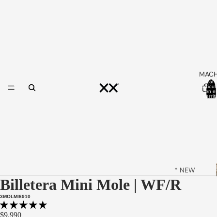
MAC
Total 
artícul
en el
carrit
0
* NEW
Billetera Mini Mole | WF/R
ARRIVALS
*
3MOLMI6910
ORIGINAL
$9.990