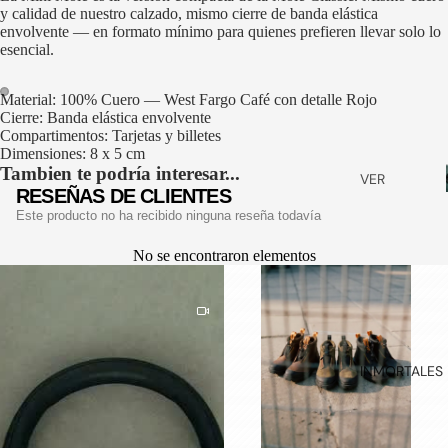
ZAPATOS
y calidad de nuestro calzado, mismo cierre de banda elástica
envolvente — en formato mínimo para quienes prefieren llevar solo lo
SMART
esencial.
DRESS
ZAPATILLA
Material: 100% Cuero — West Fargo Café con detalle Rojo
Cierre: Banda elástica envolvente
S
ABRIR
ABRIR
Compartimentos: Tarjetas y billetes
IMAGEN
IMAGEN
SLIP ON
Dimensiones: 8 x 5 cm
A
A
PANTALLA
PANTALLA
Tambien te podría interesar...
VER
BABUCHA
COMPLETA
COMPLETA
RESEÑAS DE CLIENTES
TODOS
S
Este producto no ha recibido ninguna reseña todavía
BILLETERA
SANDALIA
No se encontraron elementos
S
S
STRAP
VER
ANTEOJO
TODOS
S
BOLSOS
INMORTALES 
& VIAJE
CALCETIN
ES