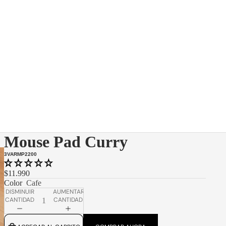
Mouse Pad Curry
3VARMP2200
$11.990
Color
Cafe
DISMINUIR
AUMENTAR
CANTIDAD
CANTIDAD