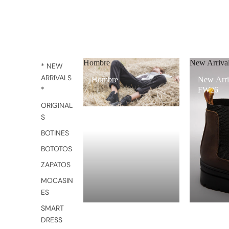
Hombre
New Arriv
* NEW
ARRIVALS
Hombre
New Arri
*
FW26
ORIGINAL
S
BOTINES
BOTOTOS
ZAPATOS
MOCASIN
ES
SMART
DRESS