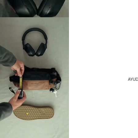
CINTURO
NES
HOMBRE
CINTURO
NES
MUJER
HOME
COLLECTI
ON
PRODUCT
AYU
OS DE
LIMPIEZA
PINS
STRAPS
DE
CUERO
SOMBRER