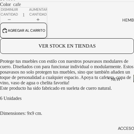
S
Color
cafe
DISMINUIR
AUMENTAR
BOTINES
CANTIDAD
CANTIDAD
BOTOTOS
HEMB
ZAPATOS
AGREGAR AL CARRITO
MOCASIN
ES
VER STOCK EN TIENDAS
SMART
DRESS
Protege tus muebles con estilo con nuestros posavasos modulares de
cuero. Diseñados con para funcionar individual o modularmente. Estos
ZAPATILLA
posavasos no solo protegen tus muebles, sino que también añaden un
S
toque de personalidad a cualquier espacio. Apoya tu cafetera, copa de
* NEW
vino, vaso de agua o chelita favorita!
ARRIVALS
SLIP ONS
Este producto ha sido fabricado en sueleta de cuero natural.
*
SANDALIA
6 Unidades
BOTOTOS
S &
ALPARGA
BOTINES
Dimensiones: 9x9 cm.
TAS
MOCASIN
VER
ES
ACCESO
TODOS