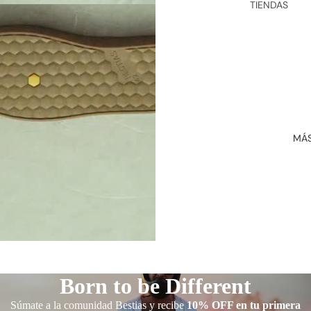
TIENDAS
OS &
GORROS
MANTEN
CIÓN &
TABAQUE
CUIDADO
RAS
S
CAMBIOS
&
DEVOLUC
MÁ
IONES
TÉRMINO
S Y
CONDICI
ONES
REGALOS
CORPORA
TIVOS
Born to be Different
Súmate a la comunidad Bestias y recibe
10% OFF en tu primera