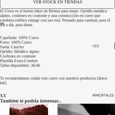
VER STOCK EN TIENDAS
ZAPATOS
SMART
El Ursus es el bototo hiker de Bestias para mujer. Ojetillo metálico
alpino, cordones en contraste y una construcción en cuero que
DRESS
combina estética vintage con uso real. Pensado para caminar, para el
ZAPATILLA
día a día, para durar.
S
ABRIR
ABRIR
ABRIR
ABRIR
IMAGEN
IMAGEN
IMAGEN
IMAGEN
Capellada: 100% Cuero
SLIP ON
A
A
A
A
Forro: 100% Cuero
PANTALLA
PANTALLA
PANTALLA
PANTALLA
VER
BABUCHA
Suela: Caucho
COMPLETA
COMPLETA
COMPLETA
COMPLETA
Ojetillo: Metálico alpino
TODOS
S
Cordones en contraste
BILLETERA
SANDALIA
Plantilla Extra-Comfort
Tallas disponibles: 36/40
S
S
STRAP
VER
Te recomendamos cuidar este cuero con nuestros productos
[detox
ANTEOJO
TODOS
lab]
.
S
BOLSOS
INMORTALES 
XX
& VIAJE
Tambien te podría interesar...
CALCETIN
ES