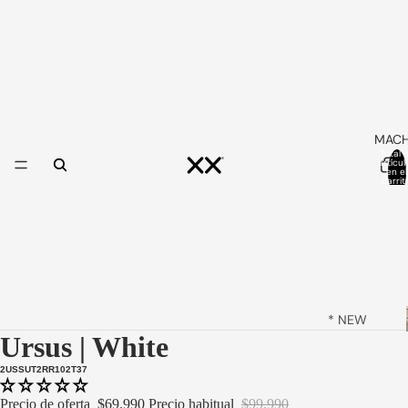
MAC
Total 
artícul
en el
carrit
0
* NEW
Ursus | White
ARRIVALS
*
2USSUT2RR102T37
ORIGINAL
Precio de oferta
$69.990
Precio habitual
$99.990