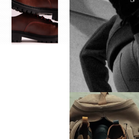
CINTURO
NES
HOMBRE
CINTURO
NES
MUJER
HOME
COLLECTI
ON
PRODUCT
AYU
OS DE
LIMPIEZA
PINS
STRAPS
DE
CUERO
SOMBRER