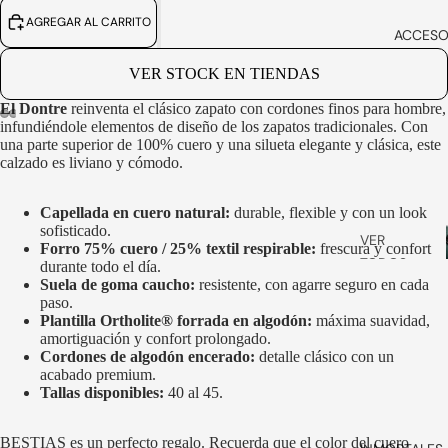
TODOS
ES
AGREGAR AL CARRITO
ACCESO
ZAPATOS
VER STOCK EN TIENDAS
SMART
DRESS
El Dontre
reinventa el clásico zapato con cordones finos para hombre,
infundiéndole elementos de diseño de los zapatos tradicionales. Con
ZAPATILLA
ABRIR
ABRIR
ABRIR
ABRIR
una parte superior de 100% cuero y una silueta elegante y clásica, este
S
IMAGEN
IMAGEN
IMAGEN
IMAGEN
calzado es liviano y cómodo.
A
A
A
A
SLIP ON
PANTALLA
PANTALLA
PANTALLA
PANTALLA
COMPLETA
COMPLETA
COMPLETA
COMPLETA
Capellada en cuero natural:
durable, flexible y con un look
BABUCHA
sofisticado.
VER
S
Forro 75% cuero / 25% textil respirable:
frescura y confort
TODOS
durante todo el día.
SANDALIA
Suela de goma caucho:
resistente, con agarre seguro en cada
BILLETERA
S
paso.
S
Plantilla Ortholite® forrada en algodón:
máxima suavidad,
VER
amortiguación y confort prolongado.
STRAP
TODOS
Cordones de algodón encerado:
detalle clásico con un
ANTEOJO
acabado premium.
Tallas disponibles:
40 al 45.
S
BOLSOS
BESTIAS es un perfecto regalo. Recuerda que el color del cuero