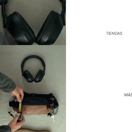
CUERO
SOMBRER
OS &
GORROS
TIENDAS
TABAQUE
MANTEN
RAS
CIÓN &
CUIDADO
S
CAMBIOS
&
DEVOLUC
IONES
MÁ
TÉRMINO
S Y
CONDICI
ONES
REGALOS