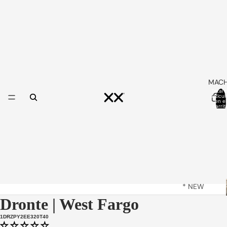
MAC
Total 
artícul
en el
carrit
0
* NEW
ARRIVALS
Dronte | West Fargo
*
1DRZPY2EE320T40
ORIGINAL