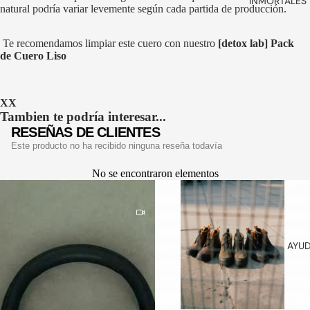
& VIAJE
INMORTALES 
natural podría variar levemente según cada partida de producción.
CALCETIN
ES
Te recomendamos limpiar este cuero con nuestro
[detox lab] Pack
de Cuero Liso
CINTURO
NES
HOMBRE
XX
CINTURO
Tambien te podría interesar...
NES
RESEÑAS DE CLIENTES
MUJER
Este producto no ha recibido ninguna reseña todavía
HOME
No se encontraron elementos
COLLECTI
ON
PRODUCT
OS DE
AYU
LIMPIEZA
PINS
STRAPS
DE