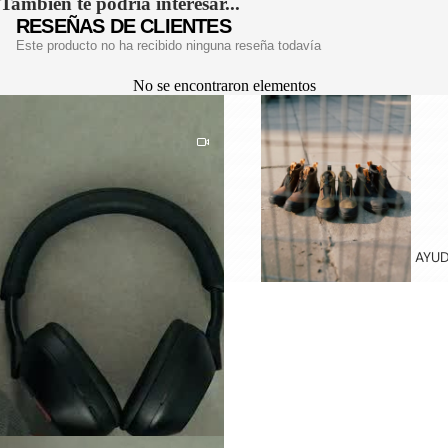
Tambien te podría interesar...
CINTURO
RESEÑAS DE CLIENTES
NES
Este producto no ha recibido ninguna reseña todavía
HOMBRE
No se encontraron elementos
CINTURO
NES
MUJER
HOME
COLLECTI
ON
PRODUCT
AYU
OS DE
LIMPIEZA
PINS
STRAPS
DE
CUERO
SOMBRER