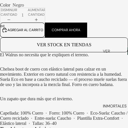
ZAPATOS
Color
Negro
DISMINUIR
AUMENTAR
SMART
CANTIDAD
CANTIDAD
DRESS
ZAPATILLA
AGREGAR AL CARRITO
COMPRAR AHORA
S
ABRIR
ABRIR
ABRIR
ABRIR
ABRIR
ABRIR
IMAGEN
IMAGEN
IMAGEN
IMAGEN
IMAGEN
IMAGEN
SLIP ON
A
A
A
A
A
A
VER STOCK EN TIENDAS
PANTALLA
PANTALLA
PANTALLA
PANTALLA
PANTALLA
PANTALLA
VER
BABUCHA
COMPLETA
COMPLETA
COMPLETA
COMPLETA
COMPLETA
COMPLETA
El Walrus no necesita que le expliquen el terreno.
TODOS
S
BILLETERA
SANDALIA
Chelsea boot de cuero con elástico lateral para calzar en un
S
S
movimiento. Exterior en cuero natural con resistencia a la humedad.
Suela Eco en base a caucho reciclado — el proceso muele suelas fuera
STRAP
VER
de uso y las incorpora a la mezcla final. Forro en cuero badana.
ANTEOJO
TODOS
S
Un zapato que dura más que el invierno.
BOLSOS
INMORTALES 
& VIAJE
Capellada: 100% Cuero · Forro: 100% Cuero · Eco-Suela: Caucho /
Cuero reciclado · Entre-suela: Caucho · Plantilla Extra-Comfort ·
CALCETIN
Elástico lateral · Tallas: 36–40
ES