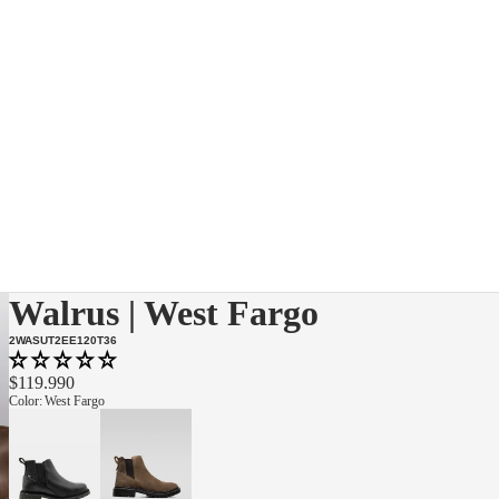
Walrus | West Fargo
2WASUT2EE120T36
$119.990
Color
:
West Fargo