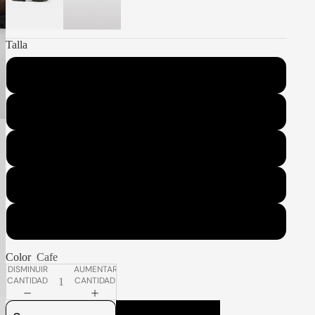
Talla
36
37
38
39
40
Color
Cafe
DISMINUIR
AUMENTAR
CANTIDAD
CANTIDAD