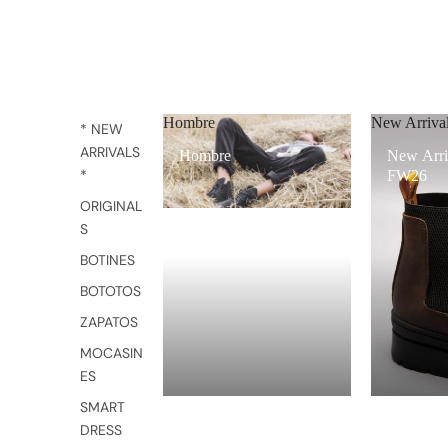
Hombre
New Arriv
* NEW
ARRIVALS
Hombre
New Arri
*
FW26
ORIGINAL
S
BOTINES
BOTOTOS
ZAPATOS
MOCASIN
ES
SMART
DRESS